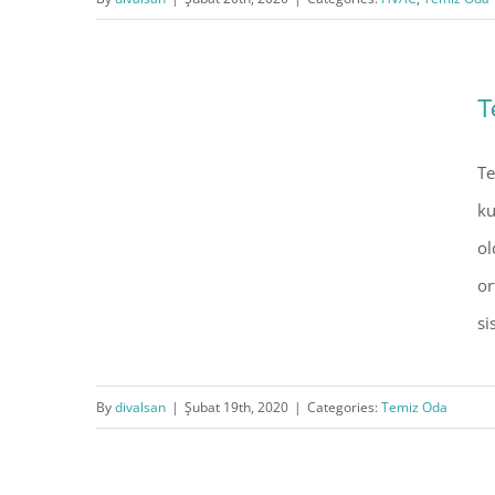
Hepa Filtre Nedir?
T
Temiz Oda Nedir?
Te
ku
ol
or
si
By
divalsan
|
Şubat 19th, 2020
|
Categories:
Temiz Oda