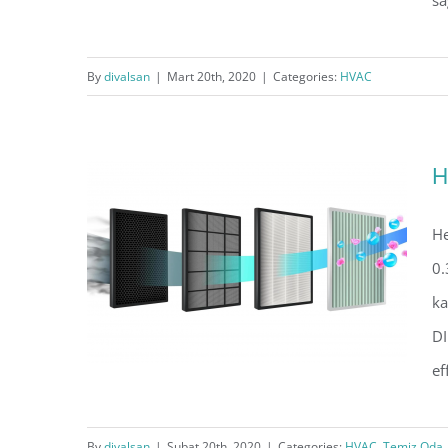
sa
Endüstriyel Havalandırma
By
divalsan
|
Mart 20th, 2020
|
Categories:
HVAC
Sistemleri
H
He
0.
ka
DI
ef
By
divalsan
|
Şubat 20th, 2020
|
Categories:
HVAC
,
Temiz Oda