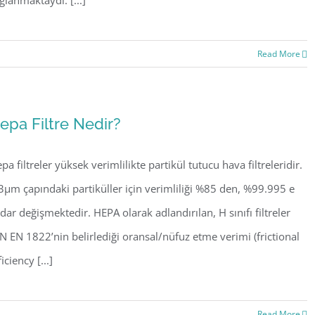
ğlanmaktaydı. [...]
Read More
epa Filtre Nedir?
pa filtreler yüksek verimlilikte partikül tutucu hava filtreleridir.
3µm çapındaki partiküller için verimliliği %85 den, %99.995 e
dar değişmektedir. HEPA olarak adlandırılan, H sınıfı filtreler
N EN 1822’nin belirlediği oransal/nüfuz etme verimi (frictional
ficiency [...]
Read More