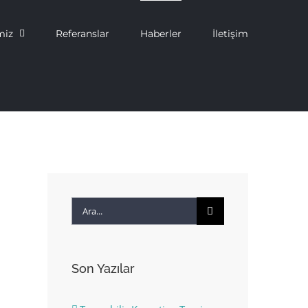
miz
Referanslar
Haberler
İletişim
Ara:
Son Yazılar