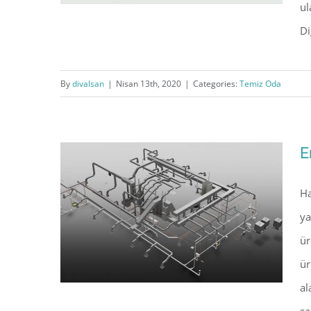
ul
Di
Taşınabilir Karantina Temiz
By
divalsan
|
Nisan 13th, 2020
|
Categories:
Temiz Oda
Odası (Portable Quarantine
Cleanroom)
E
Ha
ya
ür
ür
al