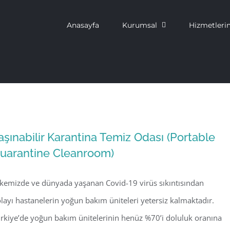
Anasayfa
Kurumsal
Hizmetleri
aşınabilir Karantina Temiz Odası (Portable
uarantine Cleanroom)
kemizde ve dünyada yaşanan Covid-19 virüs sıkıntısından
layı hastanelerin yoğun bakım üniteleri yetersiz kalmaktadır.
rkiye’de yoğun bakım ünitelerinin henüz %70’i doluluk oranına