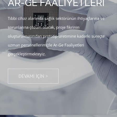
AR-GE FAALİYETLERİ
Tıbbi cihaz alanında sağlık sektörünün ihtiyaçlarına ve
sorunlarına çözüm olacak, proje fikrinin
oluşturulmasından prototip üretimine kadarki süreçte
uzman personellerimizle Ar-Ge Faaliyetleri
gerçekleştirmekteyiz.
DEVAMI İÇİN >