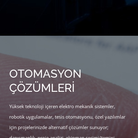
OTOMASYON
ÇÖZÜMLERİ
Yüksek teknoloji içeren elektro mekanik sistemler,
robotik uygulamalar, tesis otomasyonu, özel yazılımlar
için projelerinizde alternatif çözümler sunuyor;
danışmanlık, proje analizi, ekipman seçimi/temini,