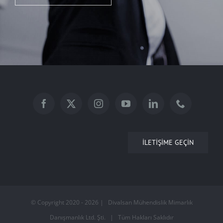
İLETIŞIME GEÇIN
© Copyright 2020 -
2026 | Divalsan Mühendislik Mimarlık
Danışmanlık Ltd. Şti. | Tüm Hakları Saklıdır