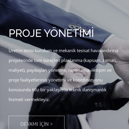
PROJE YÖNETİMİ
Üretim tesisi kurulum ve mekanik tesisat havalandırma
projelerinde tüm süreçleri planlanma (kapsam, zaman,
maliyet), paydaşları yönetme, raporlama, iletişim ve
proje faaliyetlerinin yönetimi ve koordinasyonu
konusunda titiz bir yaklaşımla teknik danışmanlık
hizmeti vermekteyiz.
DEVAMI İÇİN >