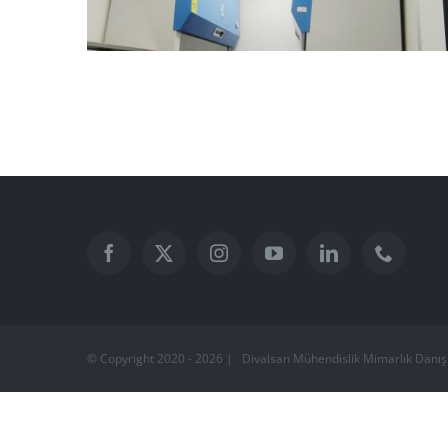
İzmir Behçet Uz Eğitim ve Araştırma
Hastanesi
© Copyright 2020 -
2026 | Divalsan Mühendislik Mimarlık Danışm