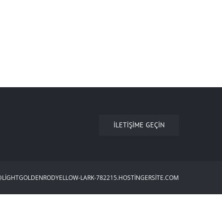
İLETIŞIME GEÇIN
@LIGHTGOLDENRODYELLOW-LARK-782215.HOSTINGERSITE.COM