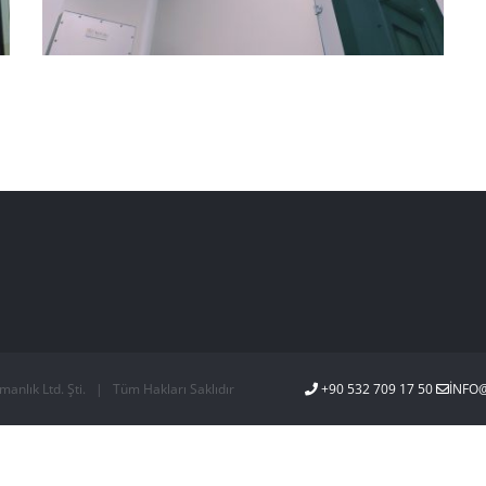
Kahramanmaraş Necip Fazıl Şehir
Hastanesi
anlık Ltd. Şti. | Tüm Hakları Saklıdır
+90 532 709 17 50
INFO