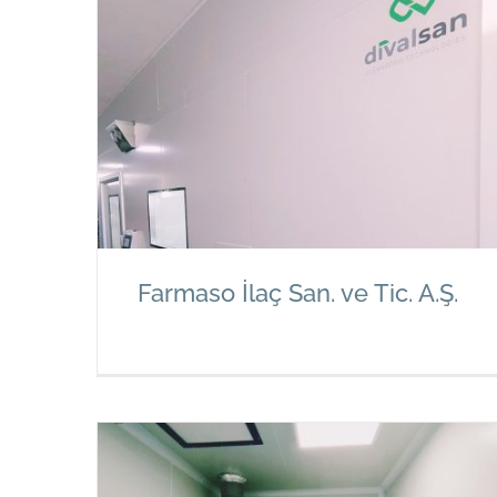
Elit Eczanesi
Farmaso İlaç San. ve Tic. A.Ş.
Farmaso İlaç San. ve Tic. A.Ş.