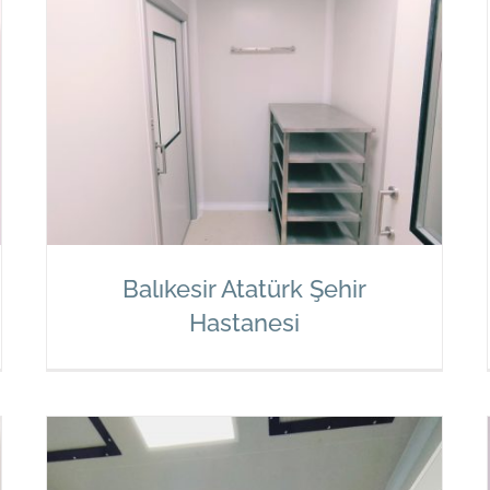
BMC Otomotiv San. ve Tic. A.Ş.
Balıkesir Atatürk Şehir
Hastanesi
Balıkesir Atatürk Şehir Hastanesi