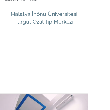
Archem Sağlık San. ve Tic. A.Ş.
Malatya İnönü Üniversitesi Turgut
Malatya İnönü Üniversitesi
Özal Tıp Merkezi
Turgut Özal Tıp Merkezi