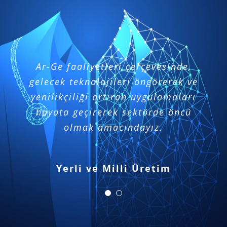
Ar-Ge faaliyetleri çerçevesinde,
AR-GE merkezimizde; yüksek
gelecek teknolojileri öngörerek ve
teknolojili ekipmanlarımız ve
yenilikçiliği artıran uygulamaları
dinamik kadromuz ile inovatif
hayata geçirerek sektörde öncü
ara ürünler geliştirerek
müşterilerimize değer katıyoruz.
olmak amacındayız.
Yerli ve Milli Üretim
Müşteri Odaklılık